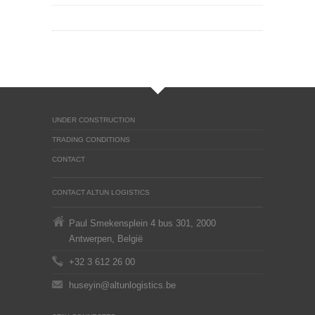
UNDER CONSTRUCTION
TRADING CONDITIONS
CONTACT
CONTACT ALTUN LOGISTICS
Paul Smekensplein 4 bus 301, 2000
Antwerpen, België
+32 3 612 26 00
huseyin@altunlogistics.be